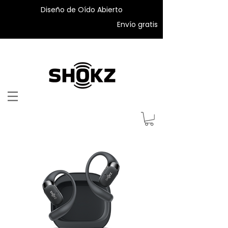
Diseño de Oído Abierto
Envío gratis
2 años de garantía
Antes AfterShokz