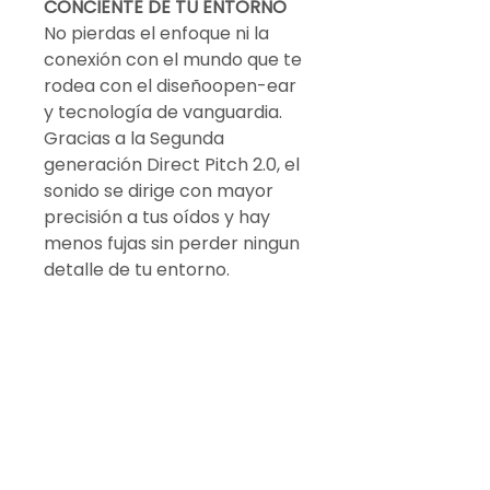
CONCIENTE DE TU ENTORNO
No pierdas el enfoque ni la
conexión con el mundo que te
rodea con el diseñoopen-ear
y tecnología de vanguardia.
Gracias a la Segunda
generación Direct Pitch 2.0, el
sonido se dirige con mayor
precisión a tus oídos y hay
menos fujas sin perder ningun
detalle de tu entorno.
HASTA 48 HORAS DE
REPRODUCCIÓN
Hasta 11 horas de uso con una
sola carga. Hasta 48 horas de
tiempo total de escucha con
el estuche de carga. Una
carga rápida de 10 minutos